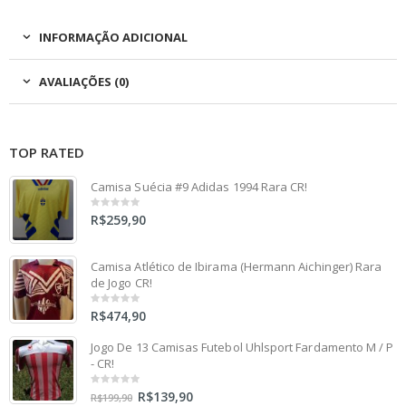
INFORMAÇÃO ADICIONAL
AVALIAÇÕES (0)
TOP RATED
Camisa Suécia #9 Adidas 1994 Rara CR!
R$
259,90
0
out
of
5
Camisa Atlético de Ibirama (Hermann Aichinger) Rara
de Jogo CR!
R$
474,90
0
out
of
5
Jogo De 13 Camisas Futebol Uhlsport Fardamento M / P
- CR!
R$
139,90
0
R$
199,90
out