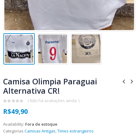
Camisa Olimpia Paraguai
Alternativa CR!
( Não há avaliações ainda. )
0
R$
49,90
out
of
5
Availability:
Fora de estoque
Categorias
Camisas Antigas
,
Times estrangeiros