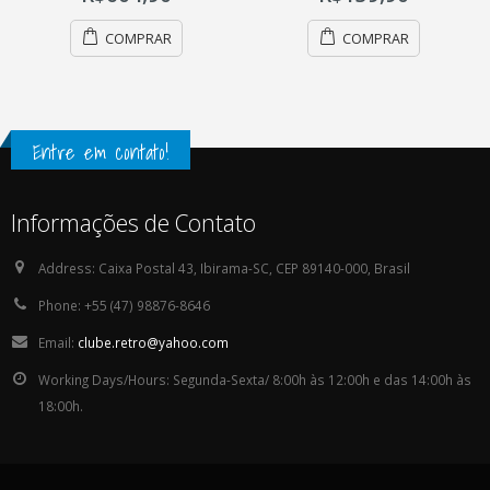
COMPRAR
COMPRAR
Entre em contato!
Informações de Contato
Address:
Caixa Postal 43, Ibirama-SC, CEP 89140-000, Brasil
Phone:
+55 (47) 98876-8646
Email:
clube.retro@yahoo.com
Working Days/Hours:
Segunda-Sexta/ 8:00h às 12:00h e das 14:00h às
18:00h.