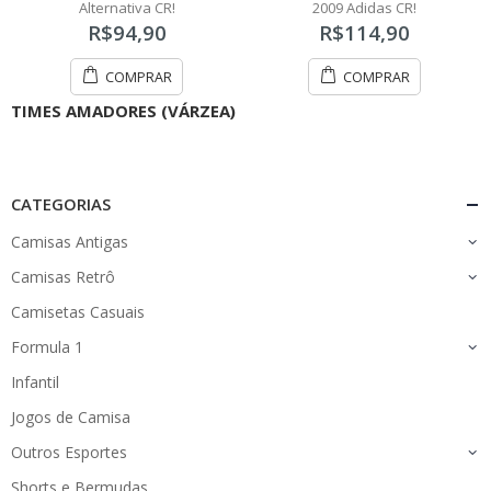
Alternativa CR!
2009 Adidas CR!
t
t
o
o
R$
94,90
R$
114,90
f
f
5
5
COMPRAR
COMPRAR
TIMES AMADORES (VÁRZEA)
CATEGORIAS
Camisas Antigas
Camisas Retrô
Camisetas Casuais
Formula 1
Infantil
Jogos de Camisa
Outros Esportes
Shorts e Bermudas