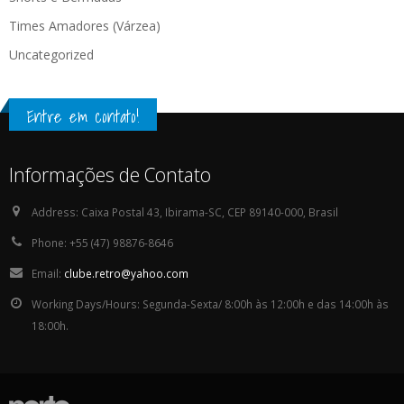
Times Amadores (Várzea)
Uncategorized
Entre em contato!
Informações de Contato
Address:
Caixa Postal 43, Ibirama-SC, CEP 89140-000, Brasil
Phone:
+55 (47) 98876-8646
Email:
clube.retro@yahoo.com
Working Days/Hours:
Segunda-Sexta/ 8:00h às 12:00h e das 14:00h às
18:00h.