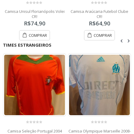
0
0
Camisa Unisul Florianópolis Volei
Camisa Araúcaria Futebol Clube
o
o
u
u
CR!
CR!
t
t
o
o
R$
74,90
R$
64,90
f
f
5
5
COMPRAR
COMPRAR
TIMES ESTRANGEIROS
0
0
Camisa Seleção Portugal 2004
Camisa Olympique Marseille 2008-
o
o
u
u