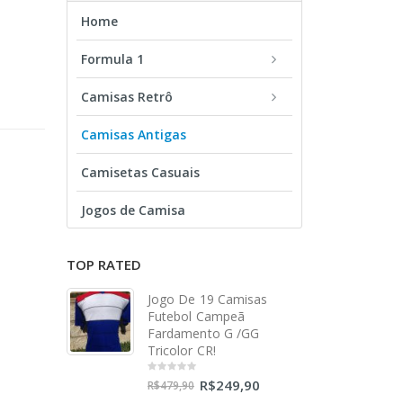
Home
Formula 1
Camisas Retrô
Camisas Antigas
Camisetas Casuais
Jogos de Camisa
TOP RATED
Jogo De 19 Camisas
Futebol Campeã
Fardamento G /GG
Tricolor CR!
R$
249,90
0
R$
479,90
out
of