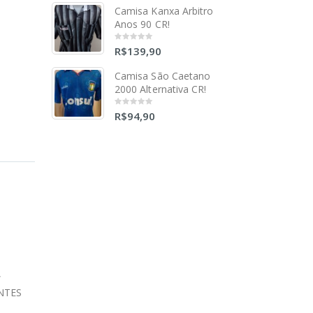
5
Camisa Kanxa Arbitro
Anos 90 CR!
R$
139,90
0
out
of
5
Camisa São Caetano
2000 Alternativa CR!
R$
94,90
0
out
of
5
,
ANTES