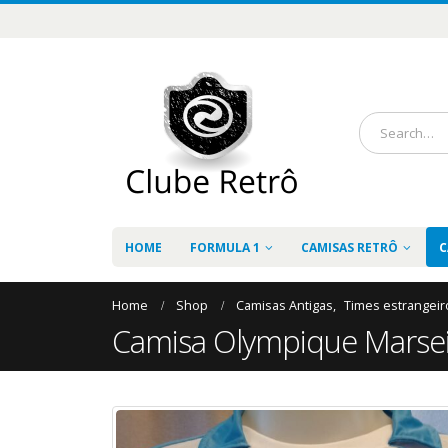
HOME
FORMULA 1
CAMISAS RETRÔ
C
Home
Shop
Camisas Antigas
,
Times estrangeir
Camisa Olympique Marsei