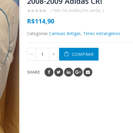
2008-2009 Adidas CR!
( Não há avaliações ainda. )
0
R$
114,90
out
of
5
Categorias
Camisas Antigas
,
Times estrangeiros
COMPRAR
SHARE