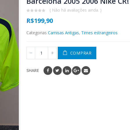
Barcelona 2005 2006 Nike CR!
( Não há avaliações ainda. )
0
R$
199,90
out
of
5
Categorias
Camisas Antigas
,
Times estrangeiros
COMPRAR
SHARE