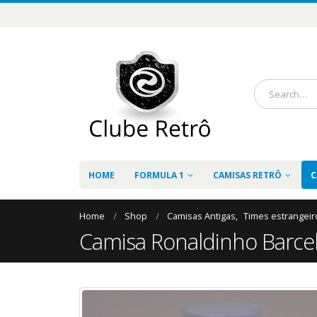
HOME
FORMULA 1
CAMISAS RETRÔ
C
Home
Shop
Camisas Antigas
,
Times estrangeir
Camisa Ronaldinho Barce