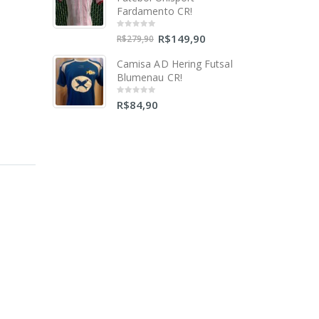
Fardamento CR!
R$
149,90
0
R$
279,90
out
of
5
Camisa AD Hering Futsal
Blumenau CR!
R$
84,90
0
out
of
5