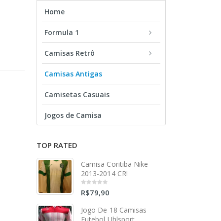
Home
Formula 1
Camisas Retrô
Camisas Antigas
Camisetas Casuais
Jogos de Camisa
TOP RATED
Camisa Coritiba Nike
2013-2014 CR!
R$
79,90
0
out
of
5
Jogo De 18 Camisas
Futebol Uhlsport