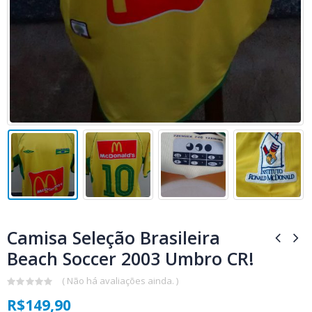
Camisa Seleção Brasileira
Beach Soccer 2003 Umbro CR!
( Não há avaliações ainda. )
0
R$
149,90
out