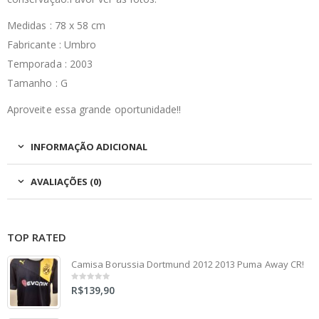
Medidas : 78 x 58 cm
Fabricante : Umbro
Temporada : 2003
Tamanho : G
Aproveite essa grande oportunidade!!
INFORMAÇÃO ADICIONAL
AVALIAÇÕES (0)
TOP RATED
Camisa Borussia Dortmund 2012 2013 Puma Away CR!
R$
139,90
0
out
of
5