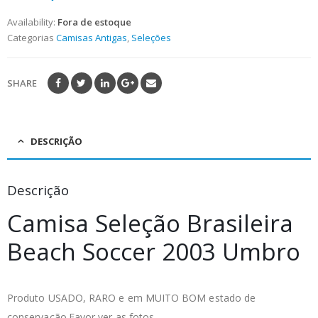
of
5
Availability:
Fora de estoque
Categorias
Camisas Antigas
,
Seleções
SHARE
DESCRIÇÃO
Descrição
Camisa Seleção Brasileira
Beach Soccer 2003 Umbro
Produto USADO, RARO e em MUITO BOM estado de
conservação.Favor ver as fotos.