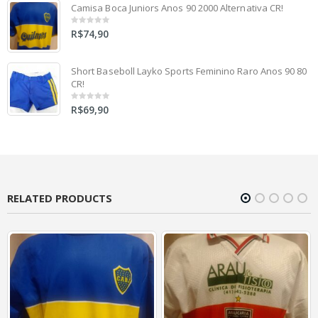
Camisa Boca Juniors Anos 90 2000 Alternativa CR!
R$
74,90
0
out
of
5
Short Baseboll Layko Sports Feminino Raro Anos 90 80
CR!
R$
69,90
0
out
of
5
RELATED PRODUCTS