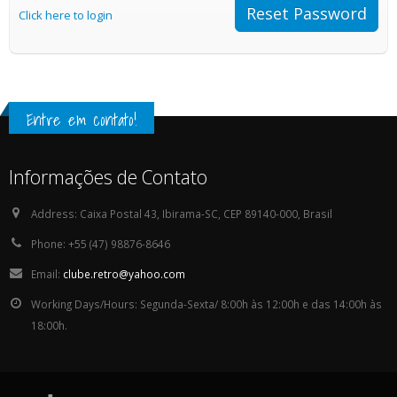
Reset Password
Click here to login
Entre em contato!
Informações de Contato
Address:
Caixa Postal 43, Ibirama-SC, CEP 89140-000, Brasil
Phone:
+55 (47) 98876-8646
Email:
clube.retro@yahoo.com
Working Days/Hours:
Segunda-Sexta/ 8:00h às 12:00h e das 14:00h às
18:00h.